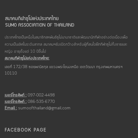
ประเทศไทยเป็นหนึ่งในสมาชิกสหพันธ์ซูโม่นานาชาติและพัฒนานักกีฬาอย่างต่อเนื่องเพื่อ
ความเป็นเลิศในระดับสากล สมาคมฯยังเปิดกว้างสำหรับผู้ที่สนใจฝึกกีฬาซูโม่ทั้งชายและ
หญิง อายุตั้งแต่ 10 ปีขึ้นไป
สมาคมกีฬาซูโม่แห่งประเทศไทย:
เลขที่ 172/38 ซอยพานิชกุล แขวงพระโขนงเหนือ เขตวัฒนา กรุงเทพมหานครฯ
10110
เบอร์โทรศัพท์ :
097-002-4498
เบอร์โทรศัพท์ :
086-535-6770
Email :
sumoofthailand@gmail.com
FACEBOOK PAGE