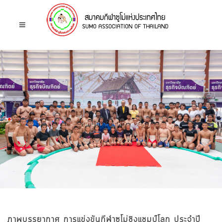
หน้าหลัก
ภาพกิจกรรม
ภาพบรรยากาศ การแข่งขันกีฬาซูโม่ชิงแชมป์โลก ประจำปี