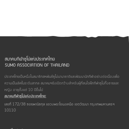
ประเทศไทยเป็นหนึ่งในสมาชิกสหพันธ์ซูโม่นานาชาติและพัฒนานักกีฬาอย่างต่อเนื่องเพื่อ
ความเป็นเลิศในระดับสากล สมาคมฯยังเปิดกว้างสำหรับผู้ที่สนใจฝึกกีฬาซูโม่ทั้งชายและ
หญิง อายุตั้งแต่ 10 ปีขึ้นไป
สมาคมกีฬาซูโม่แห่งประเทศไทย:
เลขที่ 172/38 ซอยพานิชกุล แขวงพระโขนงเหนือ เขตวัฒนา กรุงเทพมหานครฯ
10110