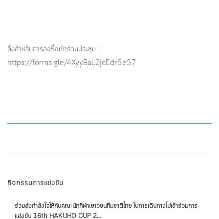
ลิ้งสำหรับการลงชื่อเข้าร่วมประชุม :
https://forms.gle/4XyyBaL2jcEdrSeS7
กิจกรรมการแข่งขัน
ร่วมส่งกำลังใจให้กับคณะนักกีฬาเยาวชนทีมชาติไทย ในการเดินทางไปเข้าร่วมการ
แข่งขัน 16th HAKUHO CUP 2...