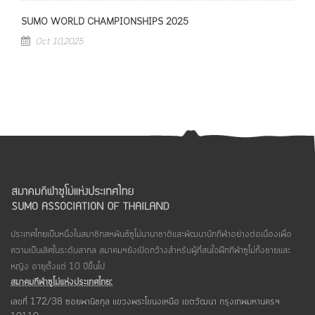
SUMO WORLD CHAMPIONSHIPS 2025
Oct 10,2025
ประเทศไทยเป็นหนึ่งในสมาชิกสหพันธ์ซูโม่นานาชาติและพัฒนานักกีฬาอย่างต่อเนื่องเพื่อ
ความเป็นเลิศในระดับสากล สมาคมฯยังเปิดกว้างสำหรับผู้ที่สนใจฝึกกีฬาซูโม่ทั้งชายและ
หญิง อายุตั้งแต่ 10 ปีขึ้นไป
สมาคมกีฬาซูโม่แห่งประเทศไทย:
เลขที่ 172/38 ซอยพานิชกุล แขวงพระโขนงเหนือ เขตวัฒนา กรุงเทพมหานครฯ